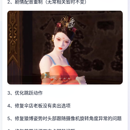
2、剧情配音重制（无常相关暂时不变）
3、优化跳跃动作
4、修复伞店老板没有卖出选项
5、修复猿博姿势时头部跟随摄像机旋转角度异常的问题