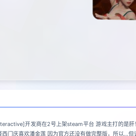
 Interactive]开发商在2号上架steam平台 游戏主
怪西门庆喜欢潘金莲 因为官方还没有做完整版，所以…但