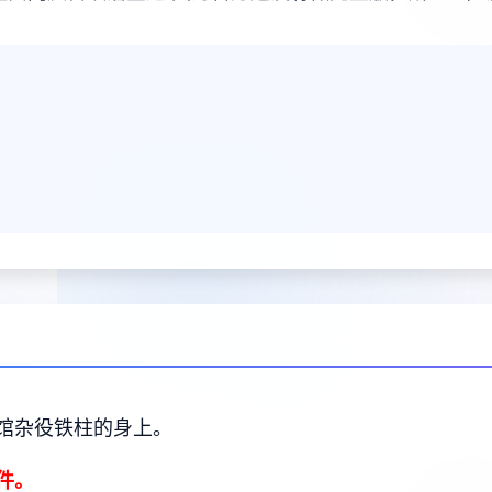
馆杂役铁柱的身上。
件。