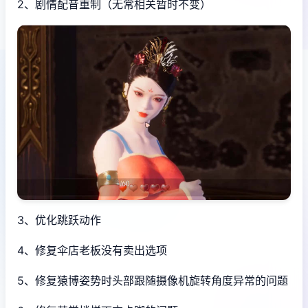
2、剧情配音重制（无常相关暂时不变）
3、优化跳跃动作
4、修复伞店老板没有卖出选项
5、修复猿博姿势时头部跟随摄像机旋转角度异常的问题