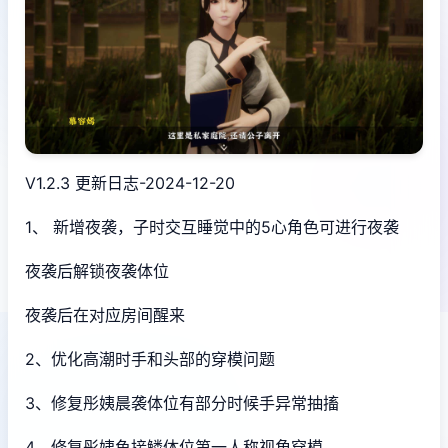
V1.2.3 更新日志-2024-12-20
1、 新增夜袭，子时交互睡觉中的5心角色可进行夜袭
夜袭后解锁夜袭体位
夜袭后在对应房间醒来
2、优化高潮时手和头部的穿模问题
3、修复彤姨晨袭体位有部分时候手异常抽搐
4、修复彤姨鱼接鳞体位第一人称视角穿模