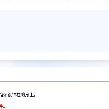
馆杂役铁柱的身上。
件。