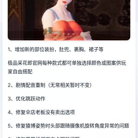
1、增加新的部位装扮，肚兜、裹胸、裙子等
极品采花郎官网每种款式都可单独选择颜色或图案供玩
家自由搭配
2、剧情配音重制（无常相关暂时不变）
3、优化跳跃动作
4、修复伞店老板没有卖出选项
5、修复猿博姿势时头部跟随摄像机旋转角度异常的问题