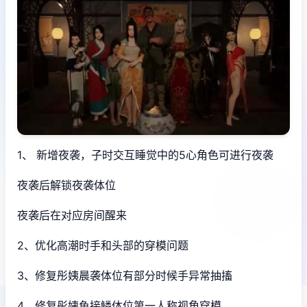
1、 新增夜袭，子时交互睡觉中的5心角色可进行夜袭
夜袭后解锁夜袭体位
夜袭后在对应房间醒来
2、优化高潮时手和头部的穿模问题
3、修复彤姨晨袭体位有部分时候手异常抽搐
4、修复彤姨鱼接鳞体位第一人称视角穿模