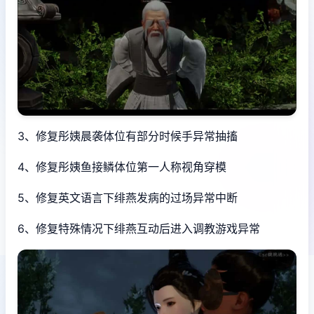
3、修复彤姨晨袭体位有部分时候手异常抽搐
4、修复彤姨鱼接鳞体位第一人称视角穿模
5、修复英文语言下绯燕发病的过场异常中断
6、修复特殊情况下绯燕互动后进入调教游戏异常