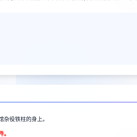
馆杂役铁柱的身上。
件。