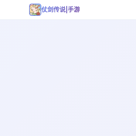
仗剑传说|手游