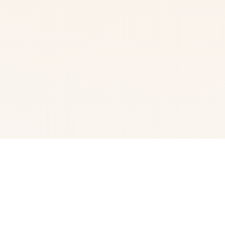
📢 游戏详情
光阴似箭，那次令人难忘的夏日回忆转眼间就已经是半年前
的事情了。在这个寒假，我们的主人公又回到了乡下，与莉