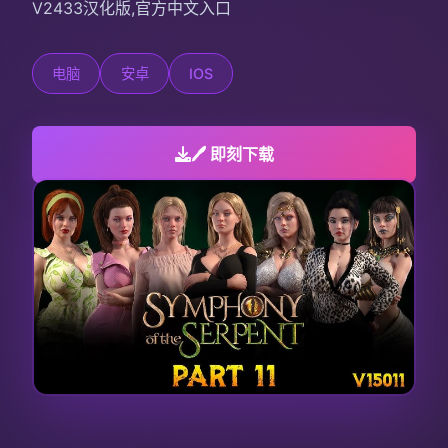
V2433汉化版,官方中文入口
电脑
安卓
IOS
🖊️ 即刻下载