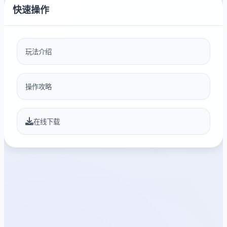
快速操作
玩法介绍
操作攻略
在线下载