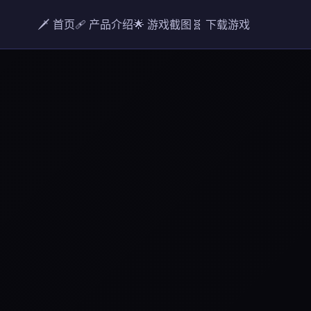
🗡️ 首页
🩹 产品介绍
🌟 游戏截图
🧬 下载游戏