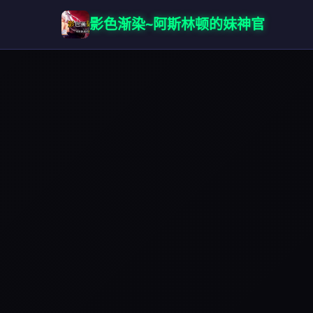
影色渐染~阿斯林顿的妹神官