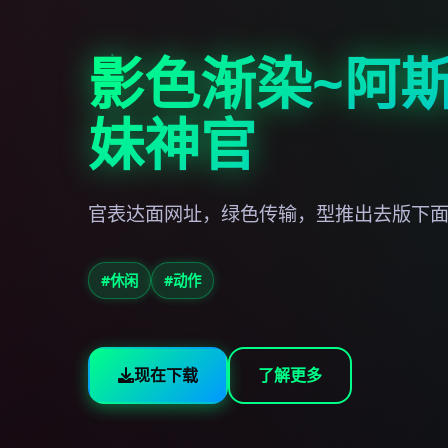
影色渐染~阿
妹神官
官表达面网址，绿色传输，型推出去版下
#休闲
#动作
现在下载
了解更多