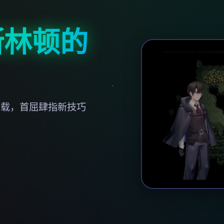
斯林顿的
面载，首屈肆指新技巧