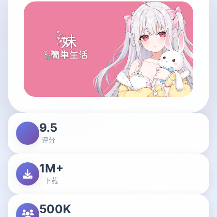
9.5
评分
1M+
下载
500K