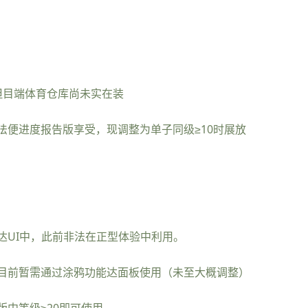
，但目端体育仓库尚未实在装
法便进度报告版享受，现调整为单子同级≥10时展放
达UI中，此前非法在正型体验中利用。
目前暂需通过涂鸦功能达面板使用（未至大概调整）
中等级≥20即可使用