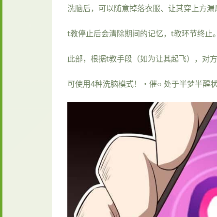
洗脑后，可以随意掉落衣服、让其穿上方漏
t教停止后会清除期间的记忆，t教环节终
此部，根据t教手段（如为让其起飞），对
可使用4种洗脑模式！・催○ 处于半梦半醒