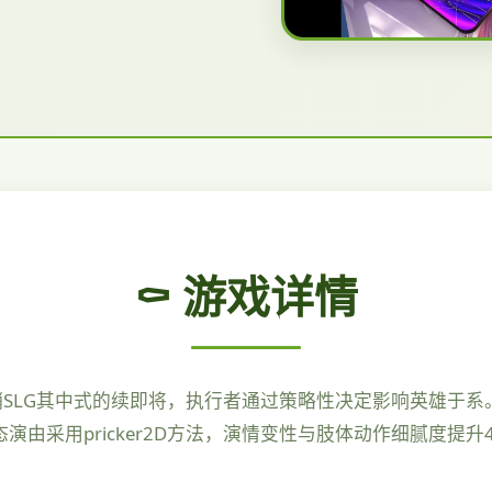
⚰️ 游戏详情
销SLG其中式的续即将，执行者通过策略性决定影响英雄于
由采用pricker2D方法，演情变性与肢体动作细腻度提升40