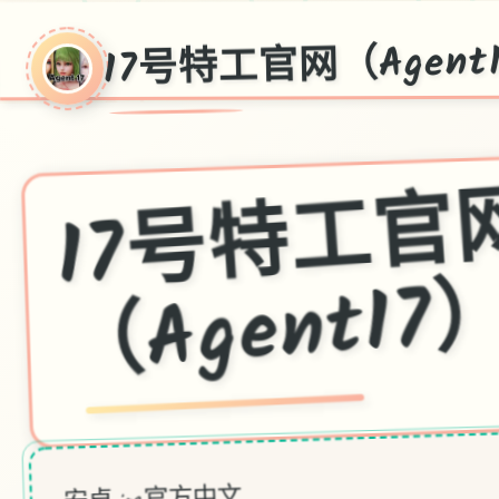
17号特工官网（Agent
1
（Agent1
安卓,ios,官方中文