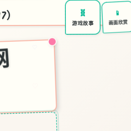
17）
📱
🧬
画面欣赏
游戏故事
7
号
特
工
官
网
7
♡
）
♡