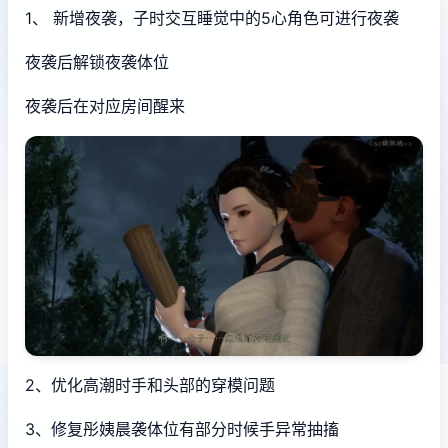
1、 新增夜袭，子时交互睡觉中的5心角色可进行夜袭
夜袭后解锁夜袭体位
夜袭后在对应房间醒来
2、优化高潮时手和头部的穿模问题
3、修复彤姨晨袭体位有部分时候手异常抽搐