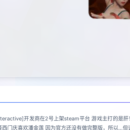
 Interactive]开发商在2号上架steam平台 游戏主
怪西门庆喜欢潘金莲 因为官方还没有做完整版，所以…但