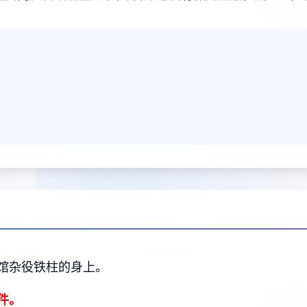
馆杂役铁柱的身上。
件。