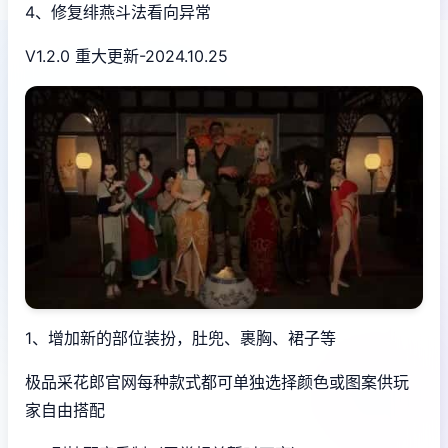
4、修复绯燕斗法看向异常
V1.2.0 重大更新-2024.10.25
1、增加新的部位装扮，肚兜、裹胸、裙子等
极品采花郎官网每种款式都可单独选择颜色或图案供玩
家自由搭配