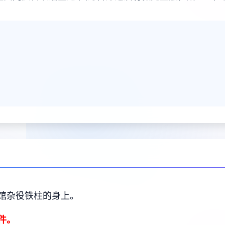
馆杂役铁柱的身上。
件。