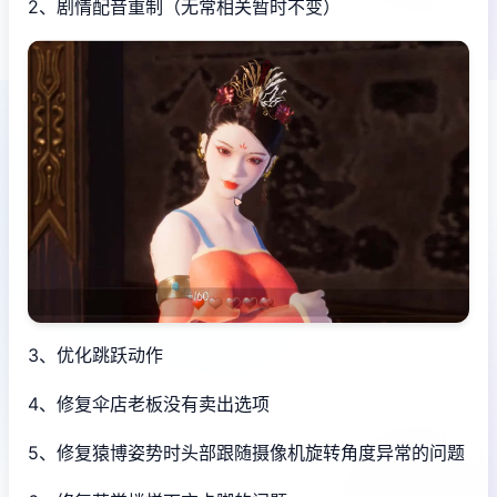
2、剧情配音重制（无常相关暂时不变）
3、优化跳跃动作
4、修复伞店老板没有卖出选项
5、修复猿博姿势时头部跟随摄像机旋转角度异常的问题